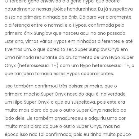
O terceiro gene envolvido é o gene Hypo, que ocorre
naturalmente nessas jibóias hondurenhas. Eu já suspeitava
disso na primeira ninhada de ônix. Dá para ver claramente
a diferença entre o normal e o Hypos, confirmada pelo
primeiro ônix Sunglow que nasceu aqui no ano passado.
Este ano, vimos vários Hypos em ninhadas diferentes e até
tivemos um, o que acredito ser, Super Sunglow Onyx em
uma ninhada resultante do cruzamento de um Hypo Super
Onyx (heterossexual T+) com um Hypo heterossexual T+, o
que também tornaria esses Hypos codominantes.
Isso também confirmou três coisas: primeiro, que o
primeiro macho Super Onyx nascido aqui é, na verdade,
um Hipo Super Onyx, o que eu suspeitava, pois este era
muito mais claro do que o outro Super Onyx nascido ao
lado dele. Ele também amadureceu e adquiriu uma cor
muito mais clara do que o outro Super Onyx, mas na
época isso não foi confirmado, pois eu tinha muito pouco