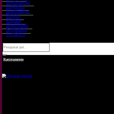
Iluminação
Lagartos
Mamíferos
Peixes
Plantas
Quelônios
Serpentes
Terrários
Rastreamento