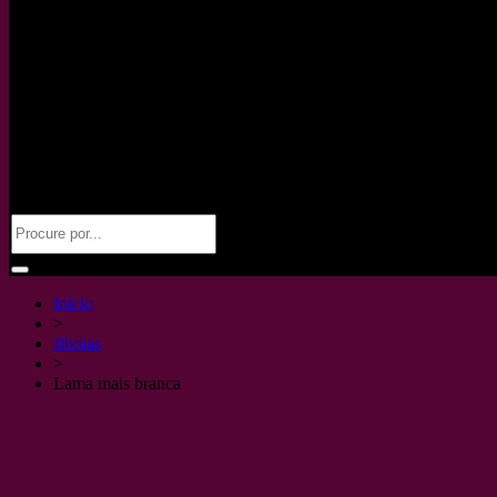
Início
>
Jiboias
>
Lama mais branca