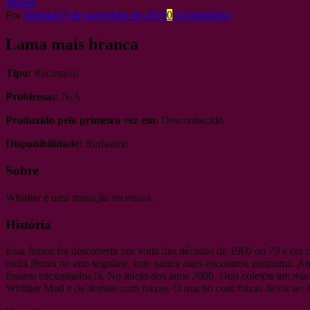
Jiboias
Por
Sistema
13 de novembro de 2025
0
Comentários
Lama mais branca
Tipo:
Recessivo
Problemas:
N/A
Produzido pela primeira vez em:
Desconhecido
Disponibilidade:
Raríssimo
Sobre
Whittier é uma mutação recessiva.
História
Essa forma foi descoberta por volta das décadas de 1960 ou 70 e e
outra fêmea no ano seguinte, mas nunca mais encontrou nenhuma. Atra
fossem encontrados lá. No início dos anos 2000, Don coletou um mac
Whittier Mud e os demais com faixas. O macho com faixas devia ser h