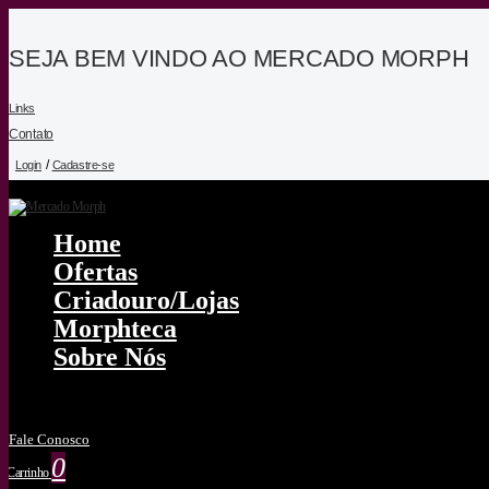
SEJA BEM VINDO AO MERCADO MORPH
Links
Contato
/
Login
Cadastre-se
Home
Ofertas
Criadouro/lojas
Morphteca
Sobre Nós
Fale Conosco
0
Carrinho