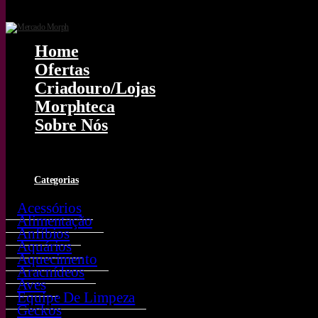
Home
Ofertas
Criadouro/lojas
Morphteca
Sobre Nós
0
Categorias
Acessórios
Alimentação
Anfíbios
Aquários
Aquecimento
Aracnídeos
Aves
Equipe De Limpeza
Geckos