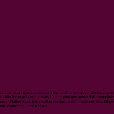
ou uma fêmea marrom-chocolate por volta do ano 2000. Ele encontrou
mas não levou pelo menos mais 10 anos para que outros dois exemplare
eas Whittier Mud. Isso resultou em uma ninhada contendo dois filhote
uito conhecido, Gary Keasler.