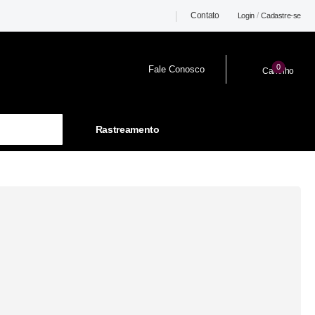
Contato
/
Login
Cadastre-se
0
Fale Conosco
Carrinho
Rastreamento