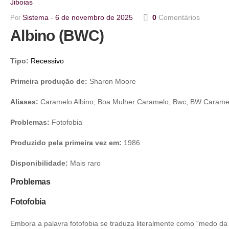
Jiboias
Sistema
6 de novembro de 2025
0
Comentários
Por
Albino (BWC)
Tipo:
Recessivo
Primeira produção de:
Sharon Moore
Aliases:
Caramelo Albino, Boa Mulher Caramelo, Bwc, BW Carame
Problemas:
Fotofobia
Produzido pela primeira vez em:
1986
Disponibilidade:
Mais raro
Problemas
Fotofobia
Embora a palavra fotofobia se traduza literalmente como “medo da 