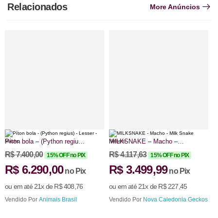
Relacionados
More Anúncios
Píton bola – (Python regius)
MILKSNAKE – Macho –
K
– Lesser – Macho
Milk Snake Nelsoni
C
R$
7.400,00
R$
4.117,63
R
15% OFF no PIX
15% OFF no PIX
B
R$
6.290,00
R$
3.499,99
(
no Pix
no Pix
ou em até 21x de
R$
408,76
ou em até 21x de
R$
227,45
o
Vendido Por
Animais Brasil
Vendido Por
Nova Caledonia Geckos
V