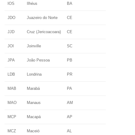
IOS
Ilhéus
BA
JDO
Juazeiro do Norte
CE
JJD
Cruz (Jericoacoara)
CE
JOI
Joinville
SC
JPA
João Pessoa
PB
LDB
Londrina
PR
MAB
Marabá
PA
MAO
Manaus
AM
MCP
Macapá
AP
MCZ
Maceió
AL