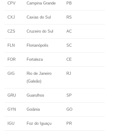
CPV
Campina Grande
PB
CXJ
Caxias do Sul
RS
CZS
Cruzeiro do Sul
AC
FLN
Florianópolis
SC
FOR
Fortaleza
CE
GIG
Rio de Janeiro
RJ
(Galeão)
GRU
Guarulhos
SP
GYN
Goiânia
GO
IGU
Foz do Iguaçu
PR