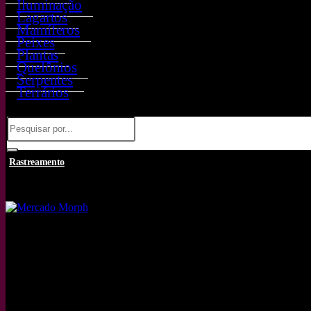
Iluminação
Lagartos
Mamíferos
Peixes
Plantas
Quelônios
Serpentes
Terrários
Rastreamento