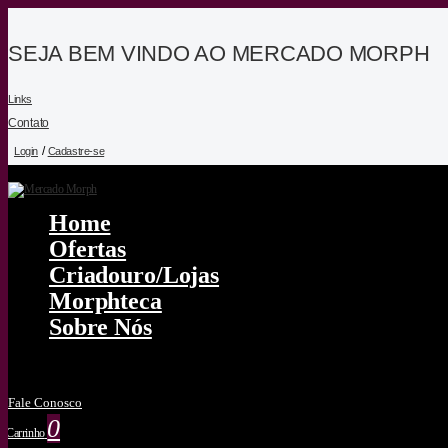
SEJA BEM VINDO AO MERCADO MORPH
Links
Contato
/
Login
Cadastre-se
Home
Ofertas
Criadouro/lojas
Morphteca
Sobre Nós
Fale Conosco
0
Carrinho