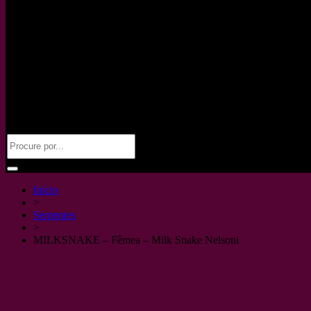
Início
>
Serpentes
>
MILKSNAKE – Fêmea – Milk Snake Nelsoni