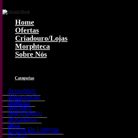
Home
Ofertas
Criadouro/lojas
Morphteca
Sobre Nós
0
Categorias
Acessórios
Alimentação
Anfíbios
Aquários
Aquecimento
Aracnídeos
Aves
Equipe De Limpeza
Geckos