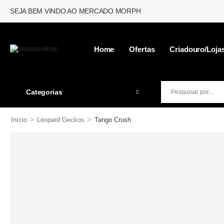
SEJA BEM VINDO AO MERCADO MORPH
Home
Ofertas
Criadouro/loja
Categorias
>
>
Início
Leopard Geckos
Tango Crush