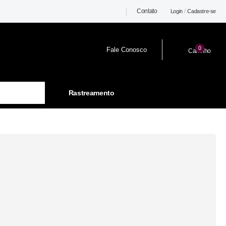
Contato
/
Login
Cadastre-se
0
Fale Conosco
Carrinho
Rastreamento