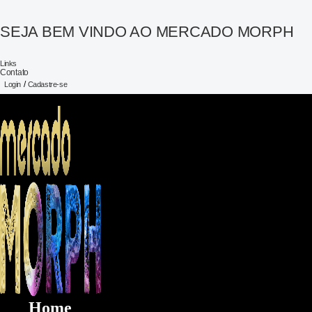
SEJA BEM VINDO AO MERCADO MORPH
Links
Contato
/
Login
Cadastre-se
Home