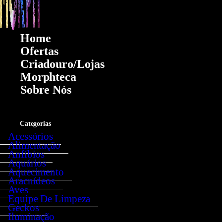
Home
Ofertas
Criadouro/lojas
Morphteca
Sobre Nós
0
Categorias
Acessórios
Alimentação
Anfíbios
Aquários
Aquecimento
Aracnídeos
Aves
Equipe De Limpeza
Geckos
Iluminação