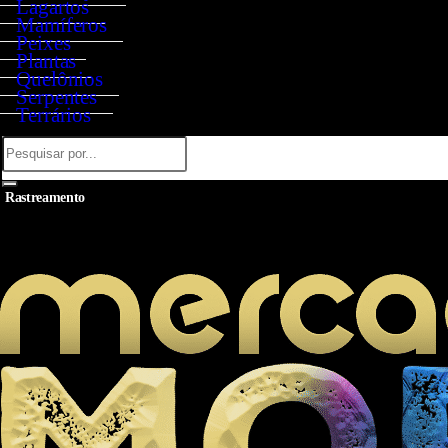
Lagartos
Mamíferos
Peixes
Plantas
Quelônios
Serpentes
Terrários
Rastreamento