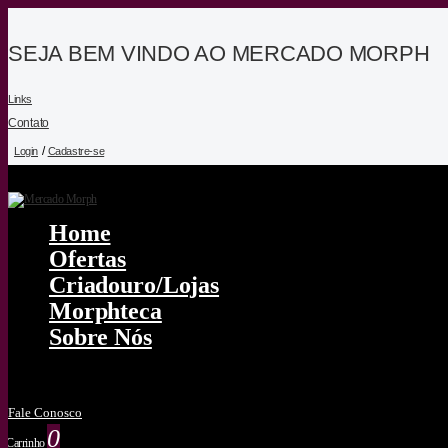
SEJA BEM VINDO AO MERCADO MORPH
Links
Contato
/
Login
Cadastre-se
Home
Ofertas
Criadouro/lojas
Morphteca
Sobre Nós
Fale Conosco
0
Carrinho