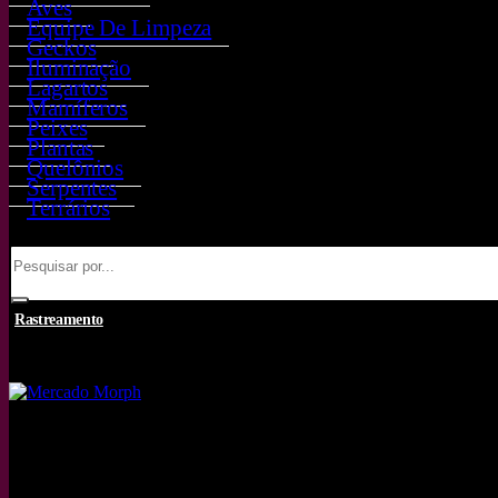
Aves
Equipe De Limpeza
Geckos
Iluminação
Lagartos
Mamíferos
Peixes
Plantas
Quelônios
Serpentes
Terrários
Rastreamento