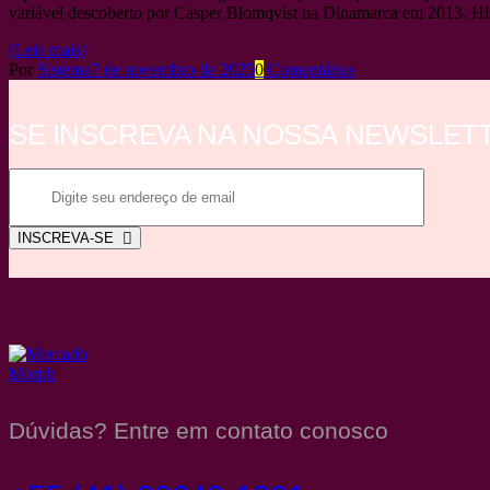
variável descoberto por Casper Blomqvist na Dinamarca em 2013. H
(Leia mais)
Por
Sistema
7 de novembro de 2025
0
Comentários
SE INSCREVA NA NOSSA NEWSLET
INSCREVA-SE
Dúvidas? Entre em contato conosco