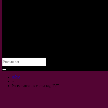
Início
>
Posts marcados com a tag “Pé”