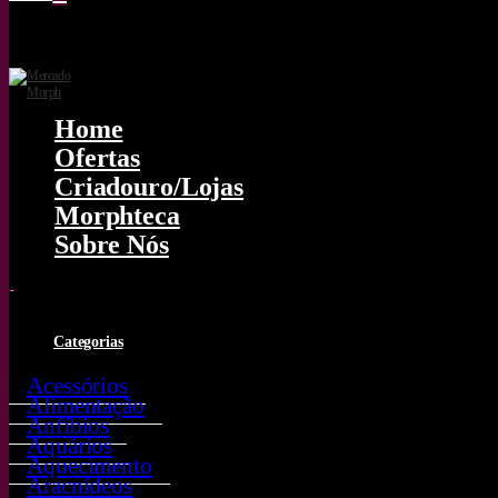
Home
Ofertas
Criadouro/lojas
Morphteca
Sobre Nós
0
Categorias
Acessórios
Alimentação
Anfíbios
Aquários
Aquecimento
Aracnídeos