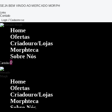
SEJA BEM VINDO AO MERCADO MORPH
Links
Contato
/
Login
Cadastre-se
Home
Ofertas
Criadouro/lojas
Morphteca
Sobre Nós
0
Carrinho
Home
Ofertas
Criadouro/lojas
Morphteca
Sobre Nós