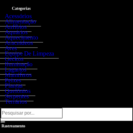
0
Categorias
Acessórios
Alimentação
Anfíbios
Aquários
Aquecimento
Aracnídeos
Aves
Equipe De Limpeza
Geckos
Iluminação
Lagartos
Mamíferos
Peixes
Plantas
Quelônios
Serpentes
Terrários
Rastreamento