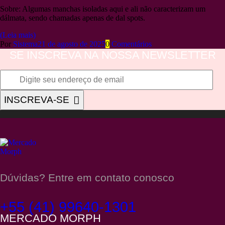
Sobre: Algumas manchas isoladas aqui e ali não caracterizam um
dálmata, sendo chamadas apenas de dal spots.
(Leia mais)
Por
Sistema
21 de agosto de 2025
0
Comentários
SE INSCREVA NA NOSSA NEWSLETTER
INSCREVA-SE
Dúvidas? Entre em contato conosco
+55 (41) 99640-1301
MERCADO MORPH