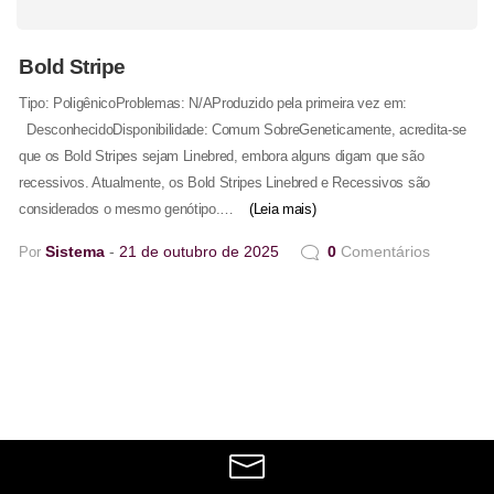
Bold Stripe
Tipo: PoligênicoProblemas: N/AProduzido pela primeira vez em:
DesconhecidoDisponibilidade: Comum SobreGeneticamente, acredita-se
que os Bold Stripes sejam Linebred, embora alguns digam que são
recessivos. Atualmente, os Bold Stripes Linebred e Recessivos são
considerados o mesmo genótipo.…
(Leia mais)
Sistema
21 de outubro de 2025
0
Comentários
Por