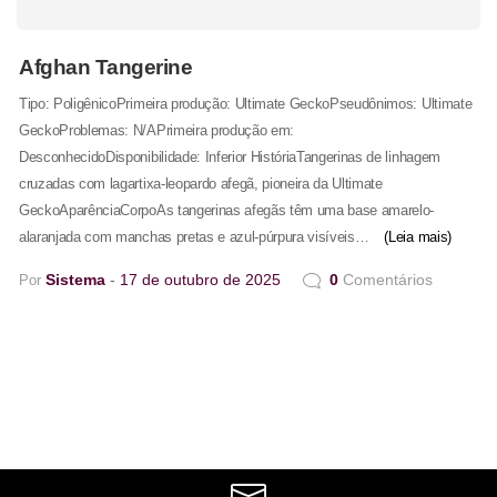
Afghan Tangerine
Tipo: PoligênicoPrimeira produção: Ultimate GeckoPseudônimos: Ultimate
GeckoProblemas: N/APrimeira produção em:
DesconhecidoDisponibilidade: Inferior HistóriaTangerinas de linhagem
cruzadas com lagartixa-leopardo afegã, pioneira da Ultimate
GeckoAparênciaCorpoAs tangerinas afegãs têm uma base amarelo-
alaranjada com manchas pretas e azul-púrpura visíveis…
(Leia mais)
Sistema
17 de outubro de 2025
0
Comentários
Por