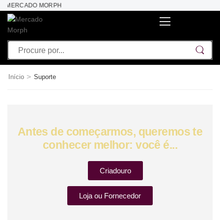
AO MERCADO MORPH
>
Início
Suporte
Antes de começarmos, queremos te
conhecer melhor: você é...
Criadouro
Loja ou Fornecedor