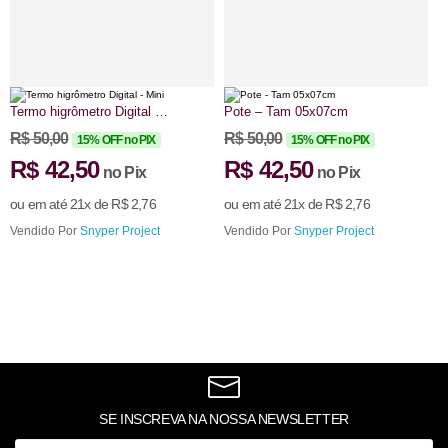
Termo higrômetro Digital –
Pote – Tam 05x07cm
P
Mini
S
R$
50,00
R$
50,00
R
15% OFF no PIX
15% OFF no PIX
R$
42,50
R$
42,50
no Pix
no Pix
ou em até 21x de
R$
2,76
ou em até 21x de
R$
2,76
o
Vendido Por
Snyper Project
Vendido Por
Snyper Project
V
SE INSCREVA NA NOSSA NEWSLETTER