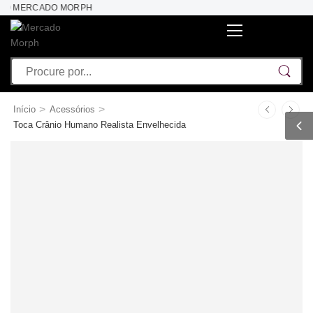
AO MERCADO MORPH
>
>
Início
Acessórios
Toca Crânio Humano Realista Envelhecida