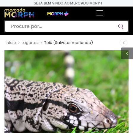
SEJA BEM VINDO AO MERCADO MORPH
>
>
Início
Lagartos
Teiú (Salvator merianae)