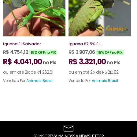
Iguana El Salvador
Iguana 87,5% El
I
Salvador x Amazônica
N
R$
4.754,12
R$
3.907,06
R
15% OFF no PIX
15% OFF no PIX
R$
4.041,00
R$
3.321,00
no Pix
no Pix
ou em até 21x de
R$
262,61
ou em até 21x de
R$
215,82
o
Vendido Por
Animais Brasil
Vendido Por
Animais Brasil
V
SE INSCREVA NA NOSSA NEWSLETTER