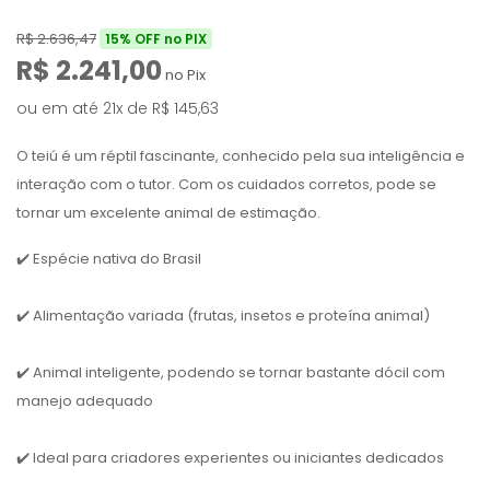
R$
2.636,47
15% OFF no PIX
R$
2.241,00
no Pix
ou em até 21x de
R$
145,63
O teiú é um réptil fascinante, conhecido pela sua inteligência e
interação com o tutor. Com os cuidados corretos, pode se
tornar um excelente animal de estimação.
✔️ Espécie nativa do Brasil
✔️ Alimentação variada (frutas, insetos e proteína animal)
✔️ Animal inteligente, podendo se tornar bastante dócil com
manejo adequado
✔️ Ideal para criadores experientes ou iniciantes dedicados