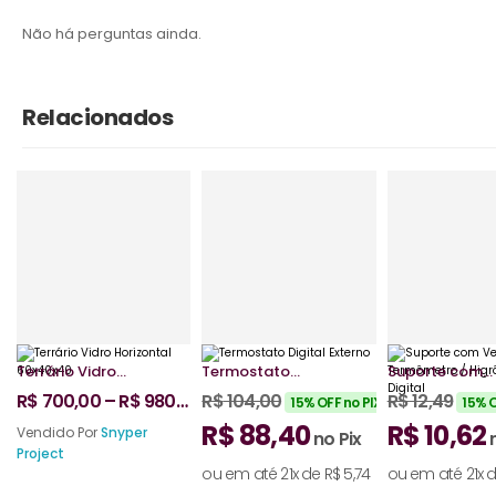
Não há perguntas ainda.
Relacionados
Terrário Vidro
Termostato
Suporte com
Horizontal
Digital Externo
Ventosa para
R$
700,00
–
R$
980,00
R$
104,00
R$
12,49
15% OFF no PIX
15% O
60x40x40
Termômetro /
R$
88,40
R$
10,62
Higrômetro
Vendido Por
Snyper
no Pix
Digital
Project
ou em até 21x de
R$
5,74
ou em até 21x 