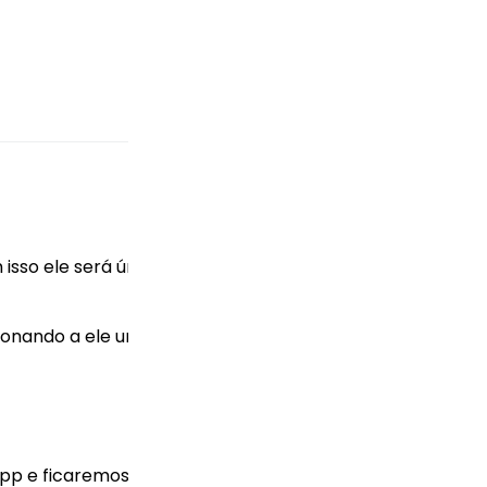
isso ele será único e no estilo desejado (imagem merame
onando a ele um espaço de vida mais natural.
p e ficaremos felizes em criar um fundo personalizado p