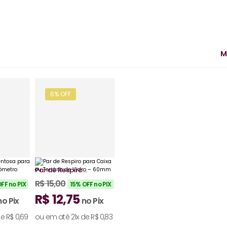
M
6% OFF
Par de Respiro
para Caixa ou
R$
15,00
FF no PIX
15% OFF no PIX
Terrário de Vidro
R$
12,75
– 60mm
no Pix
no Pix
de
R$
0,69
ou em até 21x de
R$
0,83