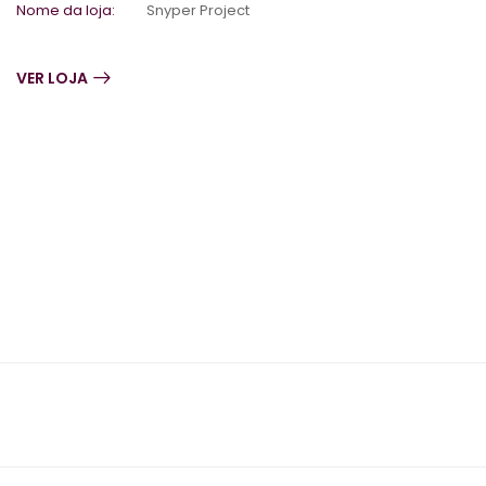
Nome da loja:
Snyper Project
VER LOJA