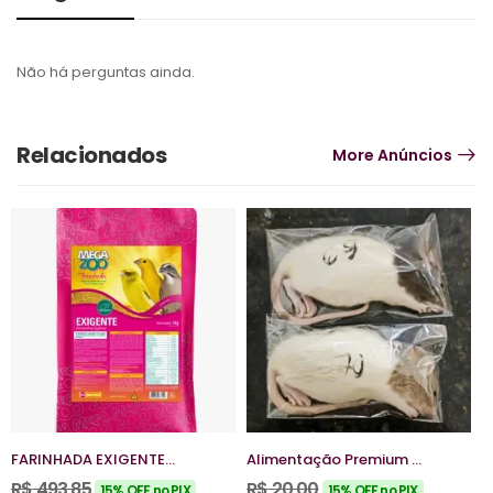
Não há perguntas ainda.
Relacionados
More Anúncios
FARINHADA EXIGENTE
Alimentação Premium –
A
REPRODUÇÃO –
Roedores Mercol 70g
R
R$
493,85
R$
20,00
R
15% OFF no PIX
15% OFF no PIX