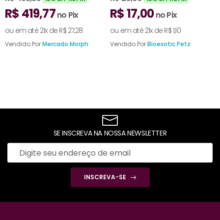
MEGAZOO – 5KG
R$
419,77
R$
17,00
no Pix
no Pix
ou em até 21x de
R$
27,28
ou em até 21x de
R$
1,10
o
Vendido Por
Mercado Morph
Vendido Por
Bioexotic Petz
V
SE INSCREVA NA NOSSA NEWSLETTER
INSCREVA-SE