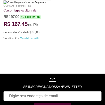
CURSOS
,
SERPENTES
Curso Herpetocultura de
Serpentes
R$
197,00
15% OFF no PIX
R$
167,45
no Pix
ou em até 21x de
R$
10,88
Vendido Por
Quintal do Willi
SE INSCREVA NA NOSSA NEWSLETTER