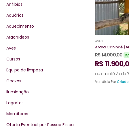
Anfíbios
Aquários
Aquecimento
Aracnídeos
AVES
Arara Canindé (A
Aves
R$
14.000,00
15
Cursos
R$
11.900,
Equipe de limpeza
ou em até 21x de
R
Geckos
Vendido Por
Criado
Iluminação
Lagartos
Mamíferos
Oferta Eventual por Pessoa Física