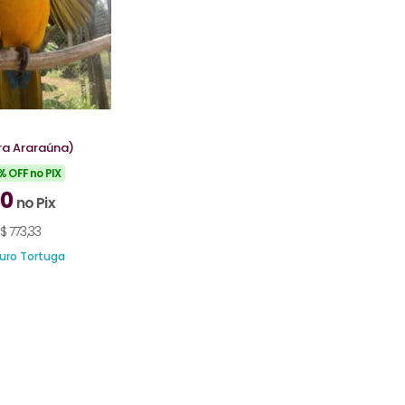
ra Araraúna)
% OFF no PIX
00
no Pix
$
773,33
uro Tortuga