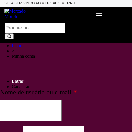
SEJA BEM VINDO AO MERCADO MORPH
Início
>
Minha conta
Entrar
Cadastrar
Nome de usuário ou e-mail
*