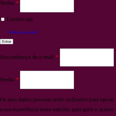
Senha
*
Lembre-me
Perdeu sua senha?
Entrar
Seu endereço de e-mail
*
Senha
*
Os seus dados pessoais serão utilizados para apoiar
a sua experiência neste website, para gerir o acesso